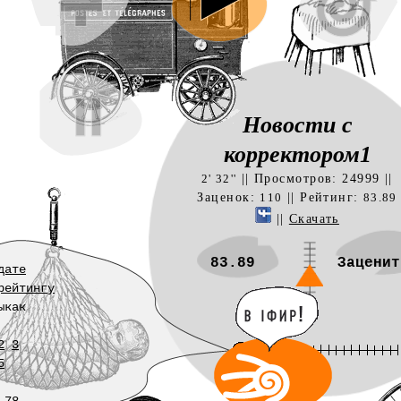
Новости с
корректором1
|| Просмотров: 24999 ||
2' 32''
Заценок:
|| Рейтинг:
110
83.89
||
Скачать
83.89
Заценит
дате
рейтингу
ыкак
2
3
5