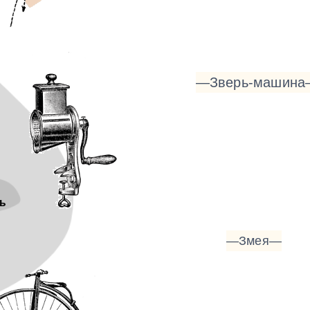
—Зверь-машин
ь
—Змея—