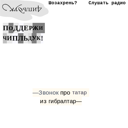
Шозахрень?
Слушать радио
П
Д
Е
Д
Р
Ж
О
И
П
Л
И
Ь
У
!
Ч
Д
К
—Звонок
про
татар
из
гибралтар—