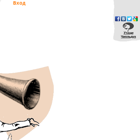
Вход
Утащи
Чипльдук