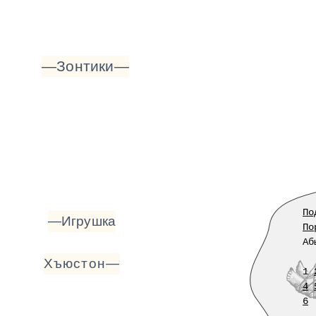
—Зонтики—
По
—Игрушка
По
Аб
Хъюстон—
1
4
6