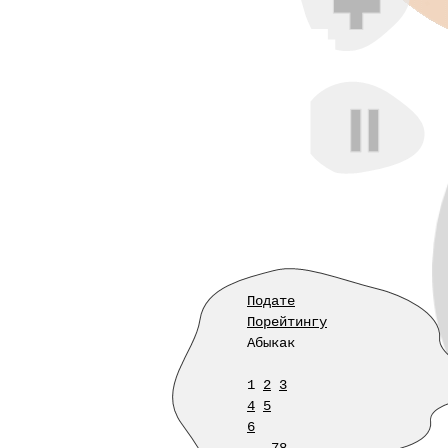
Подате
Порейтингу
Абыкак
1
2
3
4
5
6