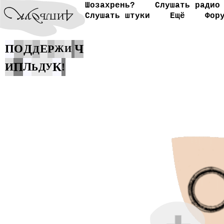
Шозахрень?
Слушать радио
Слушать штуки
Ещё
Фор
Д
Ч
П
О
Е
Р
Д
Ж
И
П
К
И
Л
Д
!
Ь
У