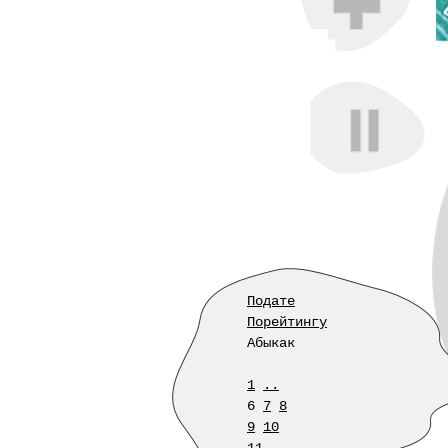
Подате
Порейтингу
Абыкак
1
..
6
7
8
9
10