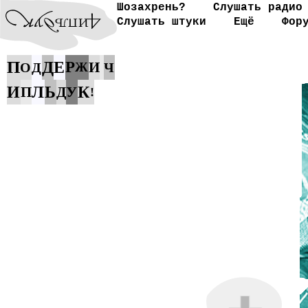
Шозахрень?
Слушать радио
Слушать штуки
Ещё
Фор
П
Д
Е
Р
И
О
Д
Ж
Ч
И
Л
Ь
У
К
П
Д
!