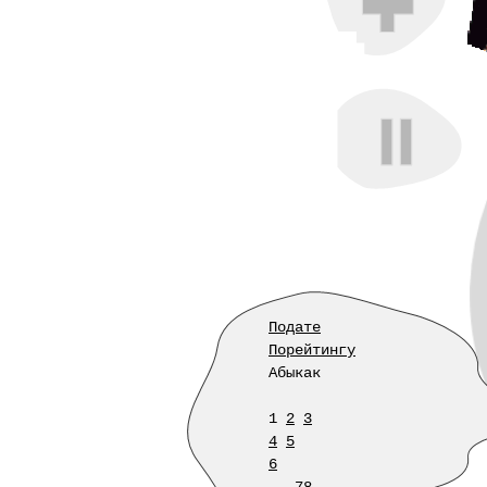
Подате
Порейтингу
Абыкак
1
2
3
4
5
6