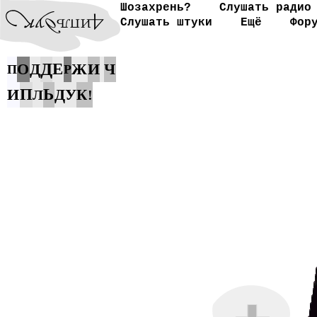
Шозахрень?
Слушать радио
Слушать штуки
Ещё
Фор
Д
О
Д
Е
Ж
И
Ч
П
Р
И
П
Ь
Д
У
К
Л
!