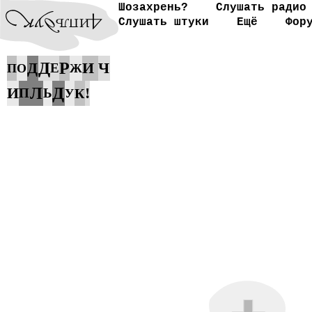
Шозахрень?
Слушать радио
Слушать штуки
Ещё
Фор
Д
Д
Р
И
Ч
Е
П
О
Ж
Д
И
Л
!
П
Ь
К
У