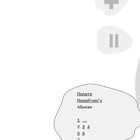
Подате
Порейтингу
Абыкак
1
..
2
3
4
5
6