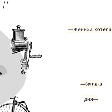
—Жениха
хотел
ь
—Загадка
дня—