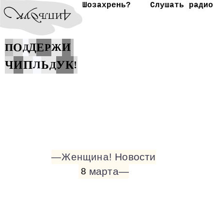
Шозахрень?
Слушать радио
П
О
Д
Е
И
Р
Ж
Д
П
У
Ч
И
Ь
К
Л
!
Д
Новости
—Женщина!
марта—
8