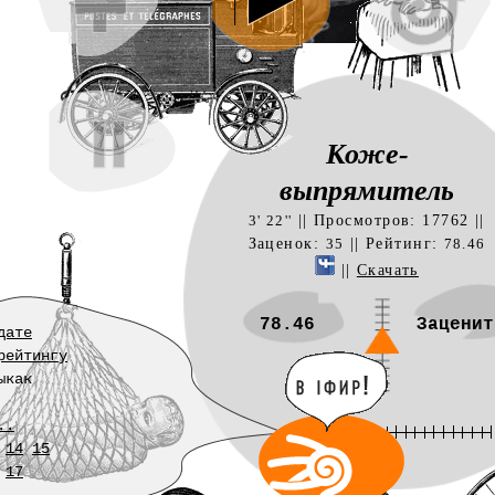
Коже-
выпрямитель
|| Просмотров: 17762 ||
3' 22''
Заценок:
|| Рейтинг:
35
78.46
||
Скачать
78.46
Заценит
дате
рейтингу
ыкак
..
14
15
17