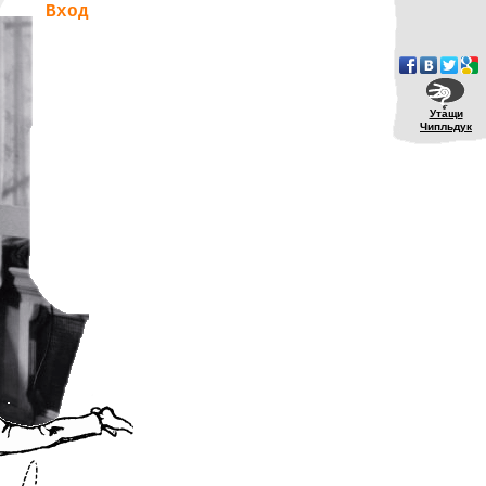
Вход
Утащи
Чипльдук