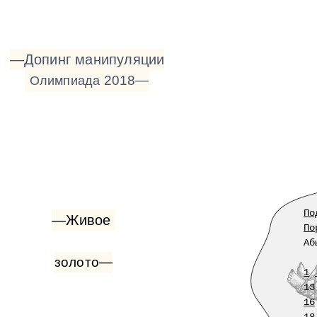
—Допинг
манипуляции
2018—
Олимпиада
По
—Живое
По
Аб
золото—
1
13
16