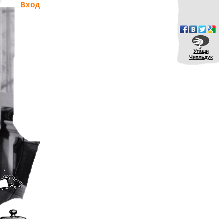
Вход
Утащи
Чипльдук