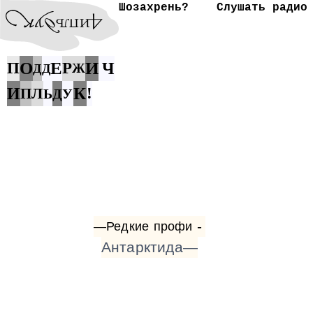
Шозахрень?
Слушать радио
О
Е
И
П
Р
Ч
Ж
Д
Д
К
И
Л
!
П
Ь
Д
У
-
—Редкие
профи
Антарктида—