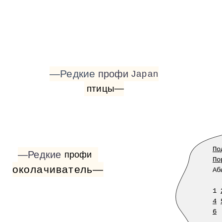
—Редкие
профи
Japan
птицы—
По
—Редкие
профи
По
околачиватель—
Аб
1
4
6