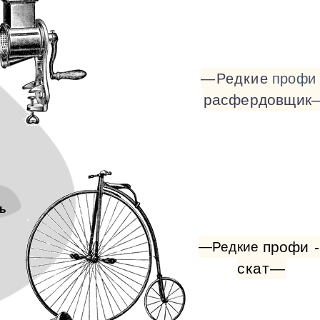
—Редкие
профи
расфердовщик
ь
профи
-
—Редкие
скат—