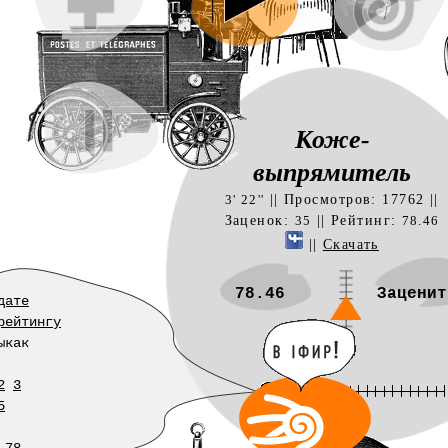
Коже-
выпрямитель
|| Просмотров: 17762 ||
3' 22''
Заценок:
|| Рейтинг:
35
78.46
||
Скачать
78.46
Заценит
дате
рейтингу
ыкак
2
3
5