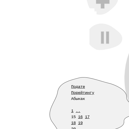
Подате
Порейтингу
Абыкак
1
..
15
16
17
18
19