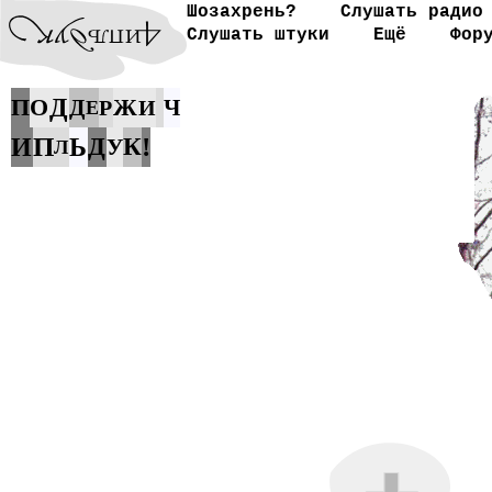
Шозахрень?
Слушать радио
Слушать штуки
Ещё
Фор
П
О
Д
Ж
Д
Ч
Р
И
Е
П
!
И
Ь
Д
К
У
Л