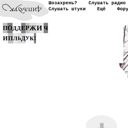
Шозахрень?
Слушать радио
Слушать штуки
Ещё
Фор
И
О
Е
Р
Ж
П
Д
Д
Ч
И
П
Д
!
Л
У
К
Ь