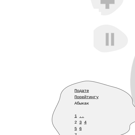
Подате
Порейтингу
Абыкак
1
..
2
3
4
5
6