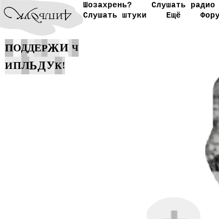
Шозахрень?
Слушать радио
Слушать штуки
Ещё
Фор
П
Е
Ж
И
О
Д
Д
Р
Ч
Л
Ь
Д
У
П
И
К
!