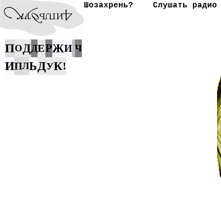
Шозахрень?
Слушать радио
П
Д
Е
Р
Ж
И
О
Д
Ч
И
Д
Ь
К
!
П
Л
У