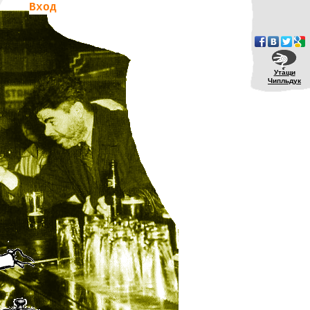
Вход
Утащи
Чипльдук