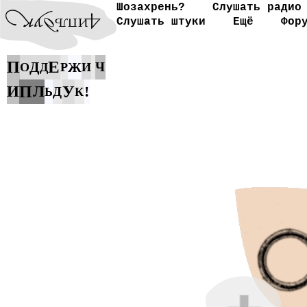
Шозахрень?
Слушать радио
Слушать штуки
Ещё
Фор
Е
П
Д
Ж
Ч
О
Д
Р
И
И
П
Л
У
!
Д
Ь
К