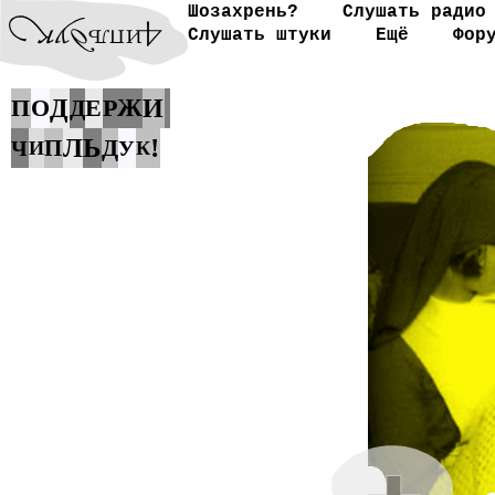
Шозахрень?
Слушать радио
Слушать штуки
Ещё
Фор
П
О
Д
Е
Р
Ж
И
Д
Ь
!
Л
Д
П
Ч
У
И
К