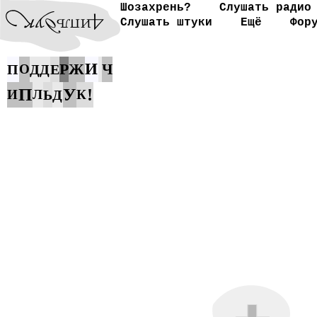
Шозахрень?
Слушать радио
Слушать штуки
Ещё
Фор
Р
Ж
И
Ч
П
О
Д
Д
Е
П
У
!
И
Л
Ь
Д
К