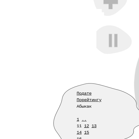
Подате
Порейтингу
Абыкак
1
..
11
12
13
14
15