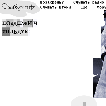
Шозахрень?
Слушать радио
Слушать штуки
Ещё
Фор
И
О
Ч
П
Д
Е
Р
Д
Ж
Ь
Л
К
!
П
Д
У
И