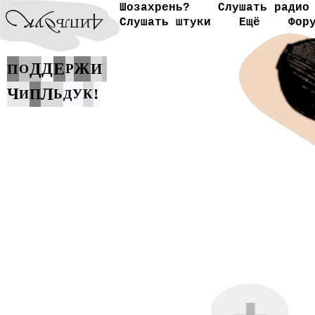
Шозахрень?
Слушать радио
Слушать штуки
Ещё
Фор
Д
Д
Е
Ж
И
П
Р
О
Ч
Л
!
П
Ь
У
К
И
Д