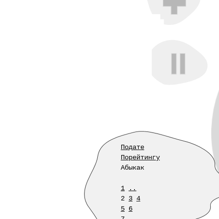
Подате
Порейтингу
Абыкак
1
..
2
3
4
5
6