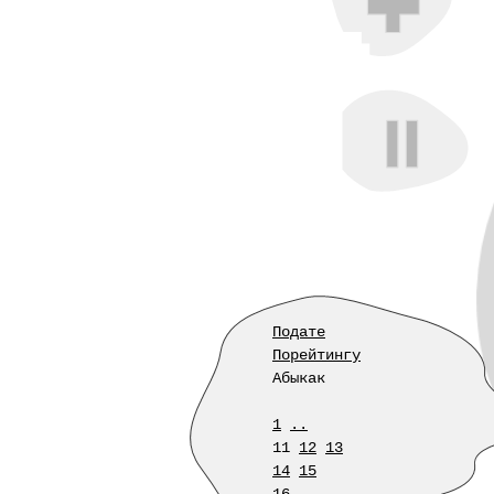
Подате
Порейтингу
Абыкак
1
..
11
12
13
14
15