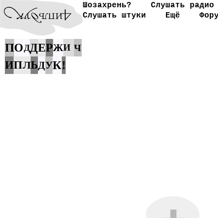
Шозахрень?
Слушать радио
Слушать штуки
Ещё
Фор
П
О
Д
Е
Р
Ж
И
Ч
Д
К
И
П
Л
Ь
!
Д
У