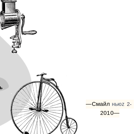
ь
—Смайл
ньюz
2-
2010—