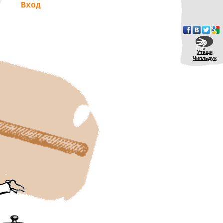
Вход
Утащи
Чипльдук