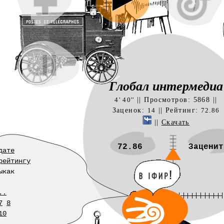
Глобал интермедиа
|| Просмотров: 5868 ||
4' 40''
Заценок:
|| Рейтинг:
14
72.86
||
Скачать
72.86
Заценит
дате
рейтингу
ыкак
..
7
8
10