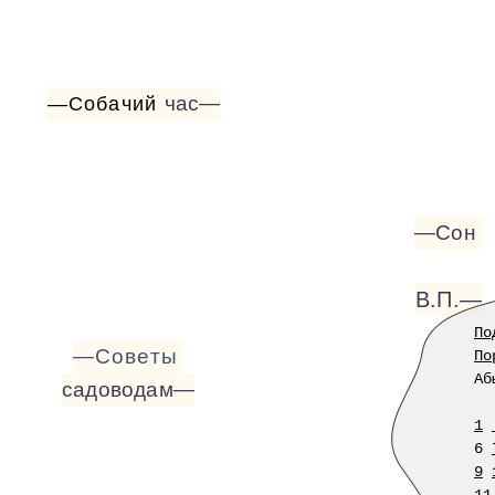
час—
—Собачий
—Сон
В.П.—
По
—Советы
По
Аб
садоводам—
1
6
9