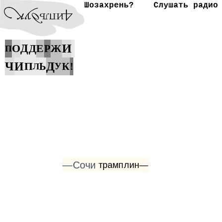
Шозахрень?
Слушать радио
И
О
Д
Д
Е
Ж
Р
П
Д
Ч
И
П
Ь
К
!
У
Л
—Сочи
трамплин—