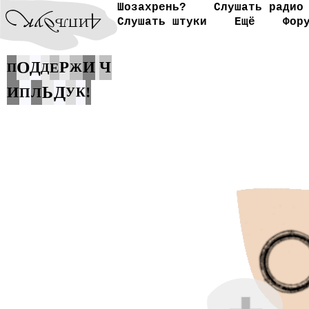
Шозахрень?
Слушать радио
Слушать штуки
Ещё
Фор
О
Д
Р
И
Ч
Е
П
Д
Ж
Д
И
Ь
!
П
Л
У
К