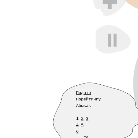
Подате
Порейтингу
Абыкак
1
2
3
4
5
6