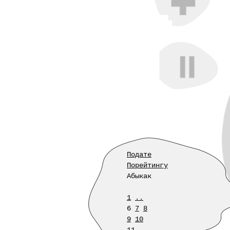
Подате
Порейтингу
Абыкак
1
..
6
7
8
9
10