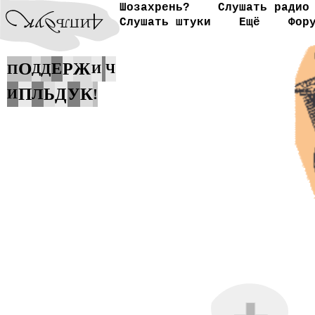
Шозахрень?
Слушать радио
Слушать штуки
Ещё
Фор
О
Ж
Е
Р
Д
П
Д
Ч
И
П
К
Л
Ь
Д
У
!
И