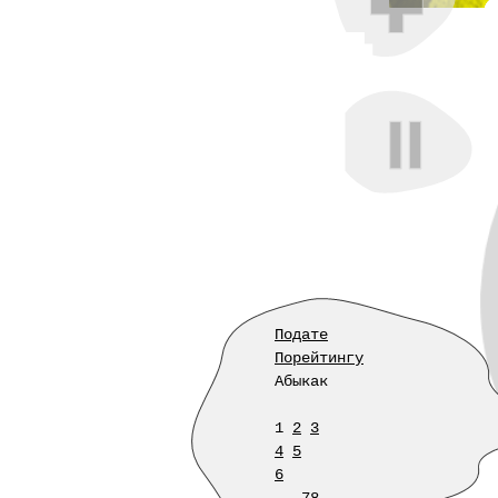
Подате
Порейтингу
Абыкак
1
2
3
4
5
6