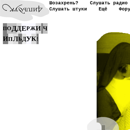
Шозахрень?
Слушать радио
Слушать штуки
Ещё
Фор
Д
Е
Д
И
Ч
О
Р
Ж
П
У
И
Л
К
Д
П
Ь
!