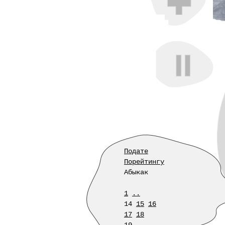
Подате
Порейтингу
Абыкак
1
..
14
15
16
17
18