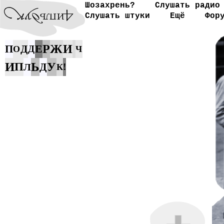
Шозахрень?
Слушать радио
Слушать штуки
Ещё
Фор
Ж
Е
Р
И
П
Д
Д
О
Ч
И
Ь
П
У
Д
Л
!
К