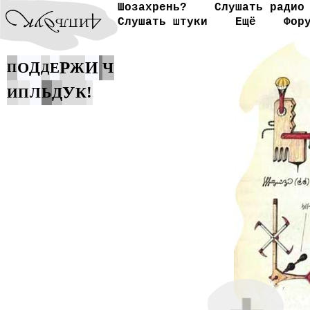
Шозахрень?
Слушать радио
Слушать штуки
Ещё
Фор
Р
О
Д
И
Ч
Е
Ж
П
Д
У
Ь
Д
К
!
Л
И
П