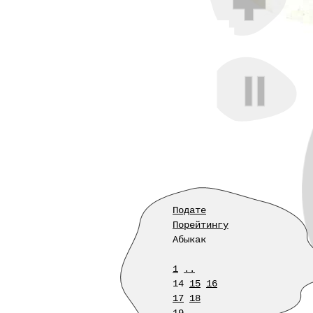
Подате
Порейтингу
Абыкак
1
..
14
15
16
17
18