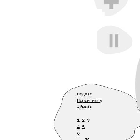
Подате
Порейтингу
Абыкак
1
2
3
4
5
6