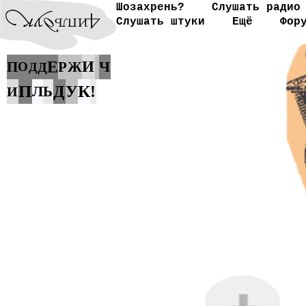
Шозахрень?
Слушать радио
Слушать штуки
Ещё
Фор
Е
И
Ч
П
Р
Ж
О
Д
Д
П
К
Л
Д
У
!
Ь
И