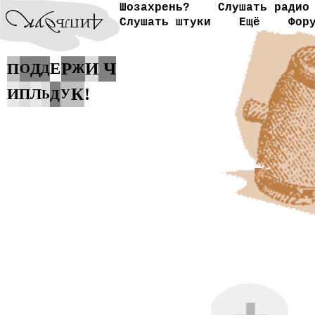
Шозахрень?
Слушать радио
Слушать штуки
Ещё
Фор
Р
И
Ч
П
Д
Е
О
Ж
Д
К
И
Л
!
П
Д
У
Ь