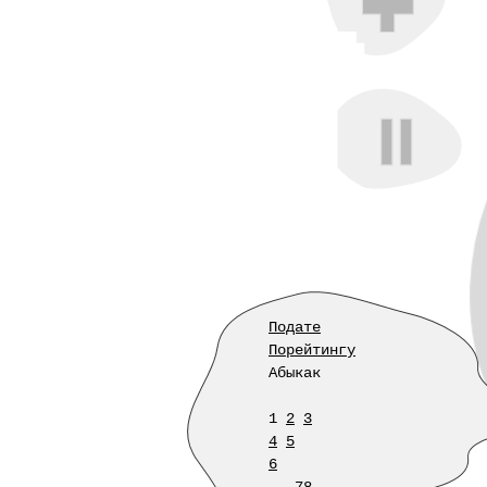
Подате
Порейтингу
Абыкак
1
2
3
4
5
6