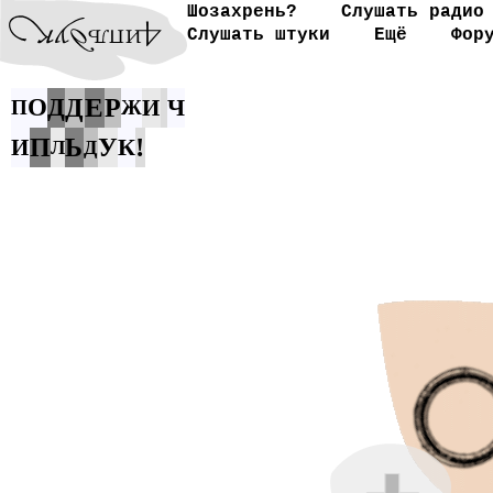
Шозахрень?
Слушать радио
Слушать штуки
Ещё
Фор
Е
О
Д
Д
Р
Ч
И
П
Ж
!
П
Ь
У
К
И
Л
Д