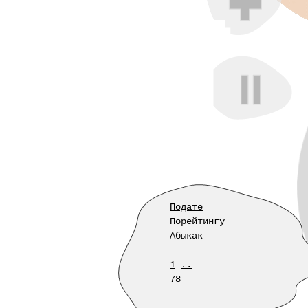
Подате
Порейтингу
Абыкак
1
..
78