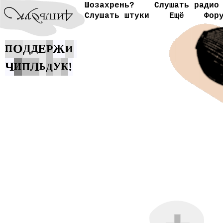
Шозахрень?
Слушать радио
Слушать штуки
Ещё
Фор
О
Е
Д
Р
Ж
П
Д
И
Ч
Л
!
У
П
И
Ь
Д
К