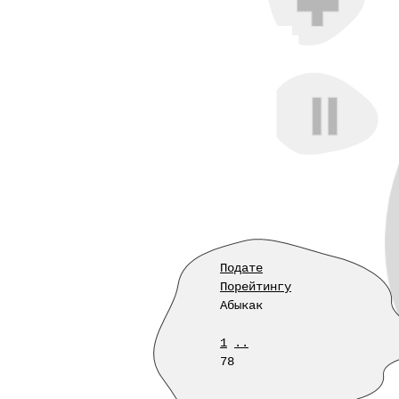
Подате
Порейтингу
Абыкак
1
..
78