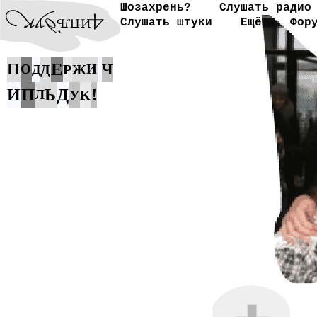
Шозахрень?
Слушать радио
Слушать штуки
Ещё
Фор
Е
П
Ч
О
Д
Р
Ж
И
Д
П
Д
!
И
Ь
Л
У
К