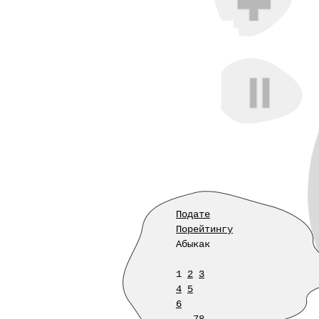
Подате
Порейтингу
Абыкак
1
2
3
4
5
6